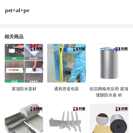
pet+al+pe
相关商品
屋顶防水基材
通风管道包装
铝箔网格布应用 屋顶
缝隙防水基 材