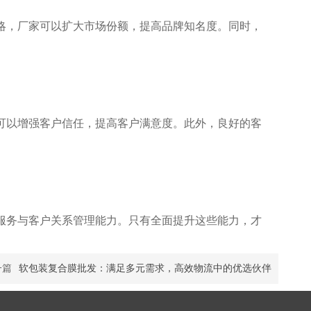
略，厂家可以扩大市场份额，提高品牌知名度。同时，
可以增强客户信任，提高客户满意度。此外，良好的客
服务与客户关系管理能力。只有全面提升这些能力，才
一篇
软包装复合膜批发：满足多元需求，高效物流中的优选伙伴