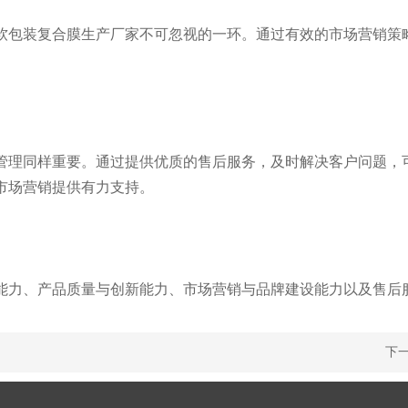
软包装复合膜生产厂家不可忽视的一环。通过有效的市场营销策
管理同样重要。通过提供优质的售后服务，及时解决客户问题，
市场营销提供有力支持。
能力、产品质量与创新能力、市场营销与品牌建设能力以及售后
下