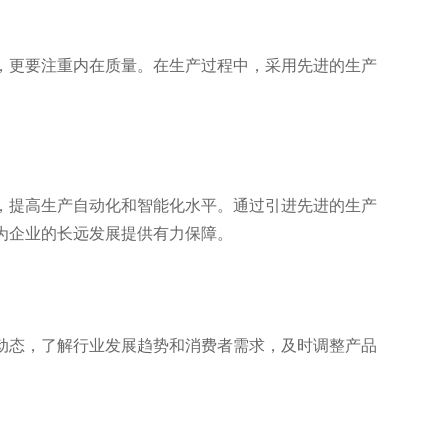
，更要注重内在质量。在生产过程中，采用先进的生产
。
，提高生产自动化和智能化水平。通过引进先进的生产
为企业的长远发展提供有力保障。
动态，了解行业发展趋势和消费者需求，及时调整产品