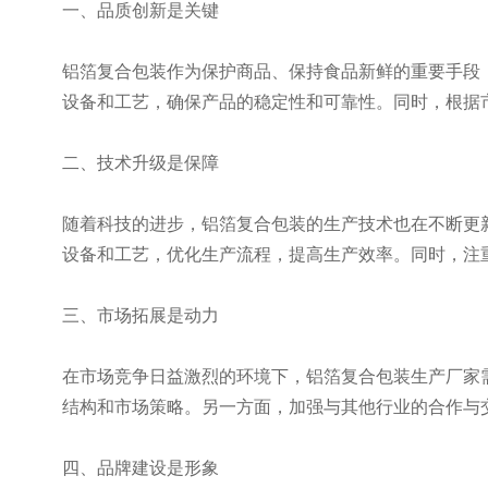
一、品质创新是关键
铝箔复合包装作为保护商品、保持食品新鲜的重要手段
设备和工艺，确保产品的稳定性和可靠性。同时，根据
二、技术升级是保障
随着科技的进步，铝箔复合包装的生产技术也在不断更
设备和工艺，优化生产流程，提高生产效率。同时，注
三、市场拓展是动力
在市场竞争日益激烈的环境下，铝箔复合包装生产厂家
结构和市场策略。另一方面，加强与其他行业的合作与
四、品牌建设是形象