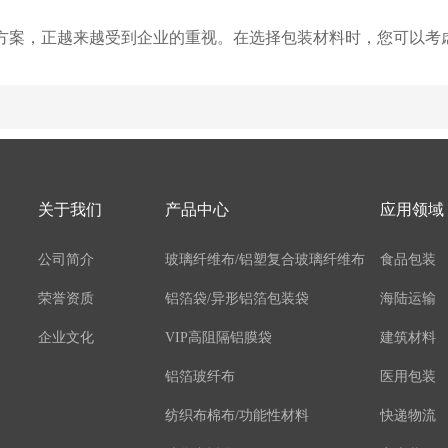
方案，正越来越受到企业的重视。在选择包装材料时，您可以考
关于我们
产品中心
应用领域
公司简介
玻璃纤维布/铝塑复合玻璃纤维布
食品包装
荣誉资质
铝箔袋/异形铝箔包装袋
海陆运输
企业文化
VIP高阻隔铝膜袋
建筑材料
铝箔玻纤布
医用包装
纺织布棉布/功能性材料
快递物流