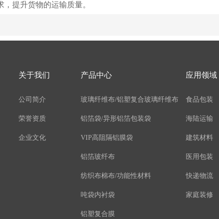
求，提升货物的运输质量。
关于我们
产品中心
应用领域
公司简介
玻璃纤维布/铝塑复合玻璃纤维布
食品包装
荣誉资质
铝箔袋/异形铝箔包装袋
海陆运输
企业文化
VIP高阻隔铝膜袋
建筑材料
铝箔玻纤布
医用包装
纺织布棉布/功能性材料
快递物流
吨袋内衬袋
家庭装修
铝塑复合膜