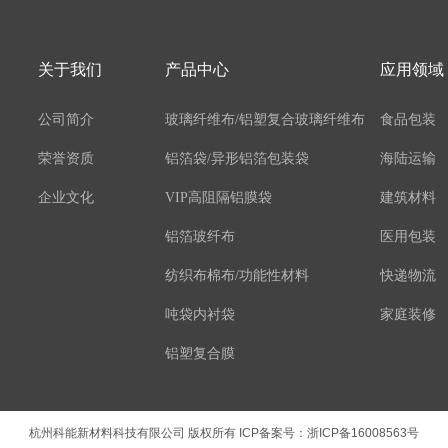
关于我们
产品中心
应用领域
公司简介
玻璃纤维布/铝塑复合玻璃纤维布
食品包装
荣誉资质
铝箔袋/异形铝箔包装袋
海陆运输
企业文化
VIP高阻隔铝膜袋
建筑材料
铝箔玻纤布
医用包装
纺织布棉布/功能性材料
快递物流
吨袋内衬袋
家庭装修
铝塑复合膜
铝箔复合膜
杭州科能新材料科技有限公司 版权所有 ICP备案号：
浙ICP备16008563号