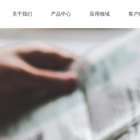
关于我们
产品中心
应用领域
客户