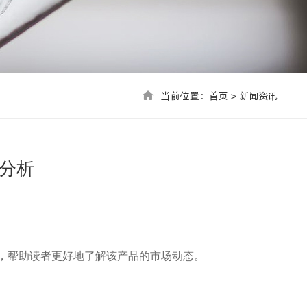
当前位置：首页 > 联系我们
当前位置：
首页
>
新闻资讯
态分析
，帮助读者更好地了解该产品的市场动态。