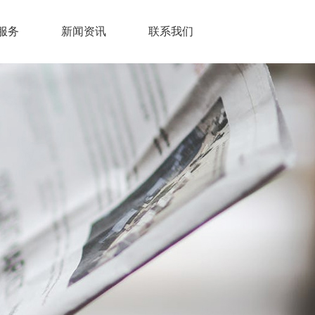
服务
新闻资讯
联系我们