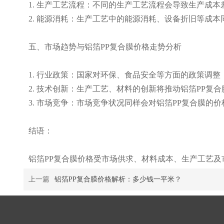
1. 生产工艺流程：不同的生产工艺流程会导致生产成本
2. 能源消耗：生产工艺中的能源消耗、设备折旧等成本
五、市场趋势与铝箔PP复合膜价格走势分析
1. 行业政策：国家对环保、食品安全等方面的政策调
2. 技术创新：生产工艺、材料的创新将推动铝箔PP
3. 市场竞争：市场竞争状况同样会对铝箔PP复合膜
结语：
铝箔PP复合膜价格受市场供求、材料成本、生产工艺
上一篇
铝箔PP复合膜价格解析：多少钱一平米？