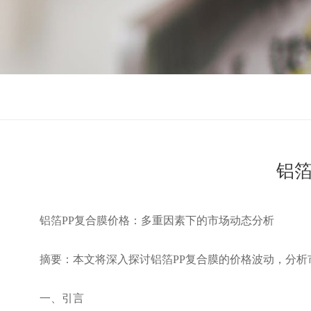
铝箔
铝箔PP复合膜价格：多重因素下的市场动态分析
摘要：本文将深入探讨铝箔PP复合膜的价格波动，分
一、引言