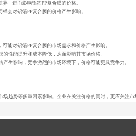
差异，进而影响铝箔PP复合膜的价格。
同样会对铝箔PP复合膜的价格产生影响。
整，可能对铝箔PP复合膜的市场需求和价格产生影响。
复合膜的性能提升和成本降低，从而影响其市场价格。
的价格产生影响，竞争激烈的市场环境下，价格可能更具竞争力。
及市场趋势等多重因素影响。企业在关注价格的同时，更应关注市