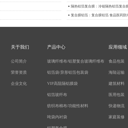
隔热铝箔复合膜：冷链隔热铝箔复合膜
复合膜铝箔：复合膜铝箔 食品医药防
关于我们
产品中心
应用领域
公司简介
玻璃纤维布/铝塑复合玻璃纤维布
食品包装
荣誉资质
铝箔袋/异形铝箔包装袋
海陆运输
企业文化
VIP高阻隔铝膜袋
建筑材料
铝箔玻纤布
医用包装
纺织布棉布/功能性材料
快递物流
吨袋内衬袋
家庭装修