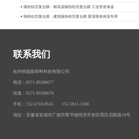
隔热铝箔复合膜：耐高温隔热铝箔复合膜 工业管道保温
隔热铝箔复合膜：建筑隔热铝箔复合膜 屋顶墙体保温专用
联系我们
杭州科能新材料科技有限公司
电话：0571-89380677
传真：0571-89380670
手机：152-6710-8516 151-5811-3268
地址：安徽省宣城市广德市誓节镇经济开发区西区启航路18号