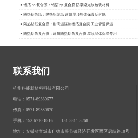
铝箔 pp 复合膜：铝箔 pp 复合膜 防潮避光软包装材料
隔热铝箔纸：隔热铝箔纸 建筑屋顶墙体保温反射纸
隔热铝箔复合膜：耐高温隔热铝箔复合膜 工业管道保温
隔热铝箔复合膜：建筑隔热铝箔复合膜 屋顶墙体保温专用
联系我们
杭州科能新材料科技有限公司
电话：0571-89380677
传真：0571-89380670
手机：152-6710-8516 151-5811-3268
地址：安徽省宣城市广德市誓节镇经济开发区西区启航路18号