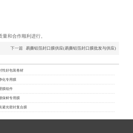
质量和合作顺利进行。
下一篇
易撕铝箔封口膜供应(易撕铝箔封口膜批发与供应)
封性好包装卷材
净化专用膜
理膜组件
潮保鲜专用膜
装避光密封复合膜