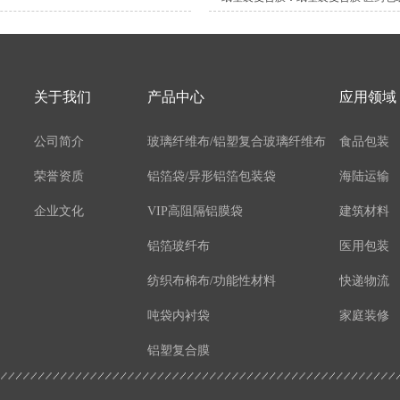
关于我们
产品中心
应用领域
公司简介
玻璃纤维布/铝塑复合玻璃纤维布
食品包装
荣誉资质
铝箔袋/异形铝箔包装袋
海陆运输
企业文化
VIP高阻隔铝膜袋
建筑材料
铝箔玻纤布
医用包装
纺织布棉布/功能性材料
快递物流
吨袋内衬袋
家庭装修
铝塑复合膜
铝箔复合膜