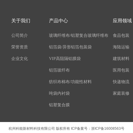
关于我们
产品中心
应用领域
公司简介
玻璃纤维布/铝塑复合玻璃纤维布
食品包装
荣誉资质
铝箔袋/异形铝箔包装袋
海陆运输
企业文化
VIP高阻隔铝膜袋
建筑材料
铝箔玻纤布
医用包装
纺织布棉布/功能性材料
快递物流
吨袋内衬袋
家庭装修
铝塑复合膜
铝箔复合膜
杭州科能新材料科技有限公司 版权所有 ICP备案号：
浙ICP备16008563号