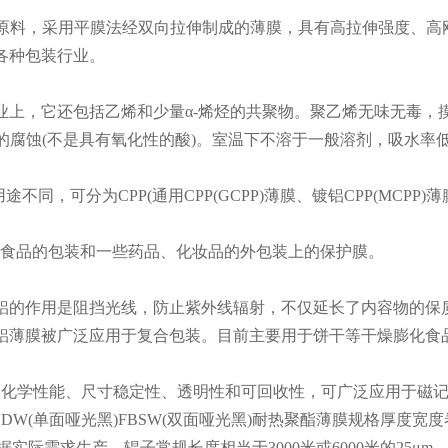
要原料，采用平膜法经双向拉伸制成的薄膜，具有高拉伸强度、
各种包装行业。
，它还包括乙烯和少量α-烯烃的共聚物。聚乙烯无味无毒，摸
酸和碱的腐蚀(不是具有氧化性的酸)。室温下不溶于一般溶剂，吸水
分为CPP(通用CPP(GCPP)薄膜、镀铝CPP(MCPP)薄膜和
食品的包装和一些药品、化妆品的外包装上的保护膜。
的作用是阻挡光线，防止紫外线辐射，不仅延长了内容物的保质
铝薄膜被广泛应用于复合包装。目前主要用于饼干等干燥膨化食
、化学性能、尺寸稳定性、透明性和可回收性，可广泛应用于磁
(单面哑光黑)FBSW(双面哑光黑)耐热聚酯薄膜规格厚度宽度卷绕直
格可根据实际需求生产。辊子常规长度相当于3000米或6000米的25μm..