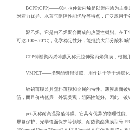
BOPP(OPP)——双向拉伸聚丙烯是以聚丙烯为主
附着力优异、水蒸气阻隔性能优异等特点，广泛应用于
聚乙烯。它是由乙烯聚合而成的热塑性树脂。在工业上
可达-100~-70°C)，化学稳定性好，能抵抗大部分
CPP铸塑聚丙烯薄膜又称无拉伸聚丙烯薄膜，根据用途不同，可
VMPET——指聚酯镀铝薄膜。用作饼干等干燥膨化
镀铝薄膜兼具塑料薄膜和金属的特性。薄膜表面镀铝
箔，而且价格低廉，外观美观，阻隔性能好。因此，镀
pet-又称耐高温聚酯薄膜。它具有优异的物理性能
屏幕保护、光学镜面保护等领域。耐热聚酯薄膜型号:FBDW
300mm~650mm 76mm(3〃和152mm(6〃注:宽度规