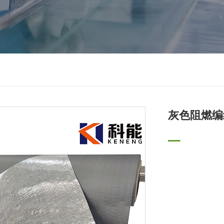
灰色阻燃编